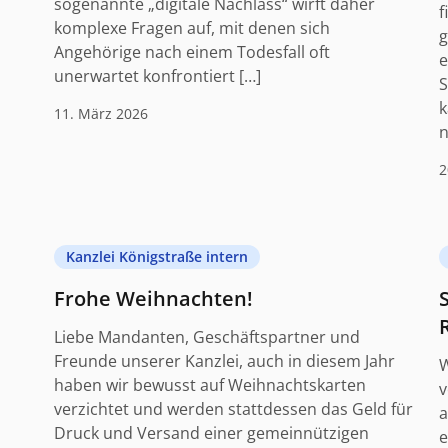
sogenannte „digitale Nachlass“ wirft daher
f
komplexe Fragen auf, mit denen sich
g
Angehörige nach einem Todesfall oft
e
unerwartet konfrontiert […]
S
k
11. März 2026
n
2
Kanzlei Königstraße intern
Frohe Weihnachten!
Liebe Mandanten, Geschäftspartner und
Freunde unserer Kanzlei, auch in diesem Jahr
W
haben wir bewusst auf Weihnachtskarten
v
verzichtet und werden stattdessen das Geld für
a
Druck und Versand einer gemeinnützigen
e