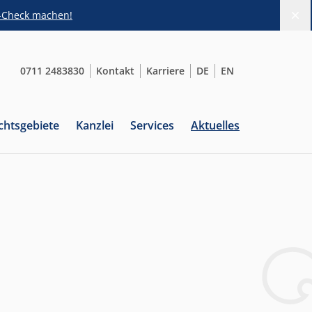
s-Check machen!
Di
0711 2483830
Kontakt
Karriere
DE
EN
chtsgebiete
Kanzlei
Services
Aktuelles