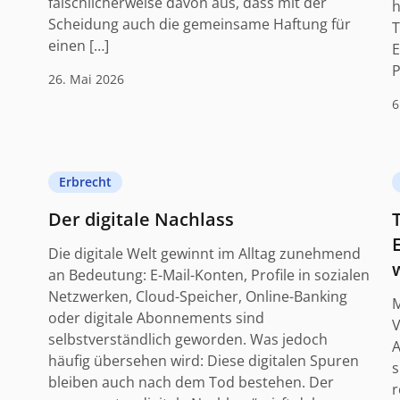
fälschlicherweise davon aus, dass mit der
h
Scheidung auch die gemeinsame Haftung für
T
einen […]
E
P
26. Mai 2026
6
Erbrecht
Der digitale Nachlass
Die digitale Welt gewinnt im Alltag zunehmend
an Bedeutung: E-Mail-Konten, Profile in sozialen
Netzwerken, Cloud-Speicher, Online-Banking
M
oder digitale Abonnements sind
V
selbstverständlich geworden. Was jedoch
A
häufig übersehen wird: Diese digitalen Spuren
s
bleiben auch nach dem Tod bestehen. Der
r