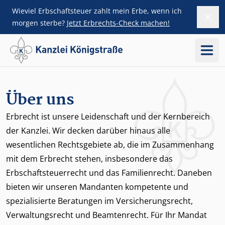
Wieviel Erbschaftsteuer zahlt mein Erbe, wenn ich
Dism
ZUM HAUPTINHALT SPRINGEN
morgen sterbe?
Jetzt Erbrechts-Check machen!
Menü
Über uns
Erbrecht ist unsere Leidenschaft und der Kernbereich
der Kanzlei. Wir decken darüber hinaus alle
wesentlichen Rechtsgebiete ab, die im Zusammenhang
mit dem Erbrecht stehen, insbesondere das
Erbschaftsteuerrecht und das Familienrecht. Daneben
bieten wir unseren Mandanten kompetente und
spezialisierte Beratungen im Versicherungsrecht,
Verwaltungsrecht und Beamtenrecht. Für Ihr Mandat