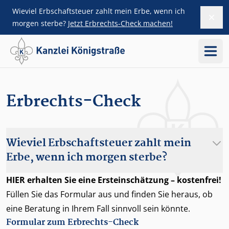
Wieviel Erbschaftsteuer zahlt mein Erbe, wenn ich
Dism
ZUM HAUPTINHALT SPRINGEN
morgen sterbe?
Jetzt Erbrechts-Check machen!
Menü
Erbrechts-Check
Wieviel Erbschaftsteuer zahlt mein
Erbe, wenn ich morgen sterbe?
HIER erhalten Sie eine Ersteinschätzung – kostenfrei!
Füllen Sie das Formular aus und finden Sie heraus, ob
eine Beratung in Ihrem Fall sinnvoll sein könnte.
Formular zum Erbrechts-Check