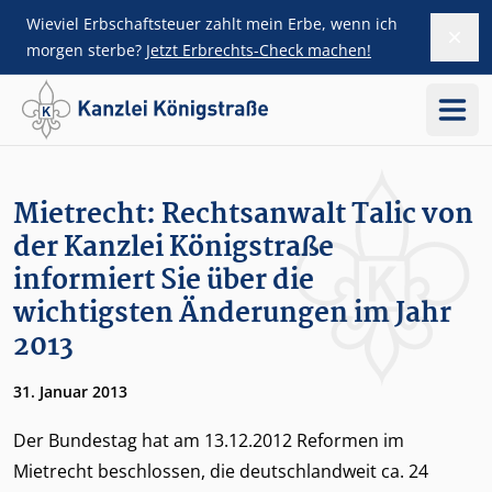
Wieviel Erbschaftsteuer zahlt mein Erbe, wenn ich
Dism
ZUM HAUPTINHALT SPRINGEN
morgen sterbe?
Jetzt Erbrechts-Check machen!
Menü
SIDEBAR ÜBERSPRINGEN
Mietrecht: Rechtsanwalt Talic von
der Kanzlei Königstraße
informiert Sie über die
wichtigsten Änderungen im Jahr
2013
31. Januar 2013
Der Bundestag hat am 13.12.2012 Reformen im
Mietrecht beschlossen, die deutschlandweit ca. 24