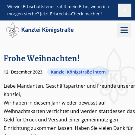
Wieviel Erbschaftsteuer zahlt mein Erbe, wenn ich
Dism
ZUM HAUPTINHALT SPRINGEN
morgen sterbe?
Jetzt Erbrechts-Check machen!
Menü
SIDEBAR ÜBERSPRINGEN
Frohe Weihnachten!
12. Dezember 2023
Kanzlei Königstraße intern
Liebe Mandanten, Geschäftspartner und Freunde unsere
Kanzlei,
Wir haben in diesem Jahr wieder bewusst auf
Weihnachtskarten verzichtet und werden stattdessen das
Geld für Druck und Versand einer gemeinnützigen
Einrichtung zukommen lassen. Haben Sie vielen Dank für