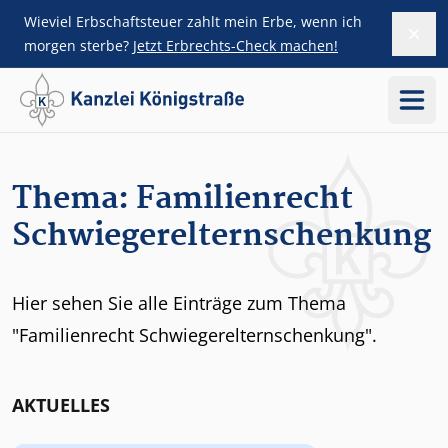
Wieviel Erbschaftsteuer zahlt mein Erbe, wenn ich
Dism
ZUM HAUPTINHALT SPRINGEN
morgen sterbe?
Jetzt Erbrechts-Check machen!
Menü
Thema: Familienrecht
Schwiegerelternschenkung
Hier sehen Sie alle Einträge zum Thema
"Familienrecht Schwiegerelternschenkung".
AKTUELLES