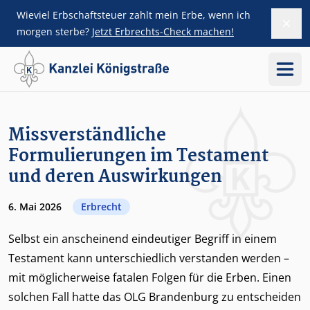
Wieviel Erbschaftsteuer zahlt mein Erbe, wenn ich
Dism
ZUM HAUPTINHALT SPRINGEN
morgen sterbe?
Jetzt Erbrechts-Check machen!
Menü
SIDEBAR ÜBERSPRINGEN
Missverständliche
Formulierungen im Testament
und deren Auswirkungen
6. Mai 2026
Erbrecht
Selbst ein anscheinend eindeutiger Begriff in einem
Testament kann unterschiedlich verstanden werden –
mit möglicherweise fatalen Folgen für die Erben. Einen
solchen Fall hatte das OLG Brandenburg zu entscheiden