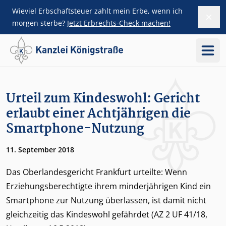
Wieviel Erbschaftsteuer zahlt mein Erbe, wenn ich
Dism
ZUM HAUPTINHALT SPRINGEN
morgen sterbe?
Jetzt Erbrechts-Check machen!
Menü
SIDEBAR ÜBERSPRINGEN
Urteil zum Kindeswohl: Gericht
erlaubt einer Achtjährigen die
Smartphone-Nutzung
11. September 2018
Das Oberlandesgericht Frankfurt urteilte: Wenn
Erziehungsberechtigte ihrem minderjährigen Kind ein
Smartphone zur Nutzung überlassen, ist damit nicht
gleichzeitig das Kindeswohl gefährdet (AZ 2 UF 41/18,