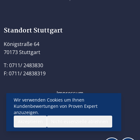
Standort Stuttgart
Königstraße 64
70173 Stuttgart
T: 0711/ 2483830
F: 0711/ 24838319
Impressum
Wir verwenden Cookies um Ihnen
Datenschutzerklärung
Kundenbewertungen von Proven Expert
Kontakt
anzuzeigen.
Akzeptieren
Nicht-essenzielle ablehnen
© 2026 - Kanzlei Königstraße