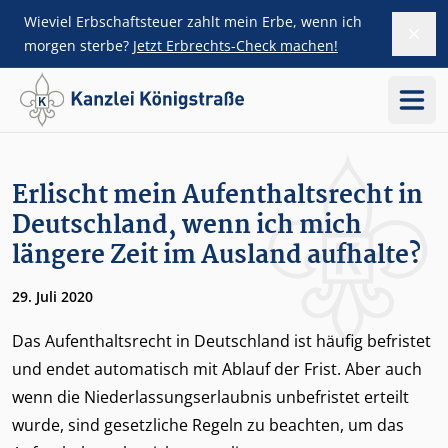
Wieviel Erbschaftsteuer zahlt mein Erbe, wenn ich
Dism
ZUM HAUPTINHALT SPRINGEN
morgen sterbe?
Jetzt Erbrechts-Check machen!
Menü
SIDEBAR ÜBERSPRINGEN
Erlischt mein Aufenthaltsrecht in
Deutschland, wenn ich mich
längere Zeit im Ausland aufhalte?
29. Juli 2020
Das Aufenthaltsrecht in Deutschland ist häufig befristet
und endet automatisch mit Ablauf der Frist. Aber auch
wenn die Niederlassungserlaubnis unbefristet erteilt
wurde, sind gesetzliche Regeln zu beachten, um das