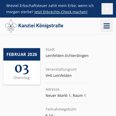
Wieviel Erbschaftsteuer zahlt mein Erbe, wenn ich
Dism
ZUM HAUPTINHALT SPRINGEN
morgen sterbe?
Jetzt Erbrechts-Check machen!
Menü
Stadt
FEBRUAR 2026
Leinfelden-Echterdingen
03
Veranstaltungsort
VHS Leinfelden
Dienstag
Adresse
Neuer Markt 1, Raum 1
Teilnahmegebühr
€ 14.-