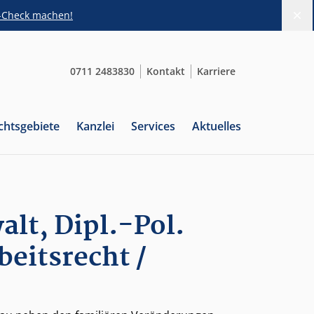
s-Check machen!
Di
0711 2483830
Kontakt
Karriere
chtsgebiete
Kanzlei
Services
Aktuelles
lt, Dipl.-Pol.
eitsrecht /