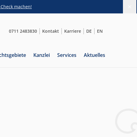
s-Check machen!
Di
0711 2483830
Kontakt
Karriere
DE
EN
chtsgebiete
Kanzlei
Services
Aktuelles